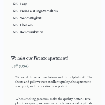
5
/5
Lage
Ein angenehmer Spaziergang zum architektonischen
5
/5
Preis-Leistungs-Verhältnis
Meisterwerk, dem ikonischen Duomo von Florenz (etwas
5
/5
Wahrhaftigkeit
mehr Anstrengung ist erforderlich, um die Spitze zu
5
/5
Check-in
erreichen!), sowie in der Nähe der Basilica und der
sonnigen Piazza Santa Croce und der überwältigend
5
/5
Kommunikation
spektakulären, von Statuen dominierten Piazza della
Signoria, ideal zum Menschenbeobachten und für eine
Dosis Dolce Vita.
We miss our Firenze apartment!
Ein kurzer Spaziergang über die nahegelegene Ponte alle
Grazie-Brücke, die den Arno überquert, zum wunderbaren
Jeff (USA)
Pitti-Palast und seinen Schätzen, den idyllischen Boboli-
Gärten und dem unvergleichlichen Stadtblick vom
We loved the accommodations and the helpful staff. The
Piazzale Michelangelo.
sheets and pillows were excellent quality, the apartment
was quiet, and the location was perfect.
Kunsthandwerker, Märkte, Cafés, Bars und Restaurants
sind durch die alten Straßen verwoben (einschließlich des
When stocking groceries, make the quality better. Have
beliebten „La Buchetta“ direkt gegenüber und des
plastic wrap or glass containers for leftovers to keep fresh