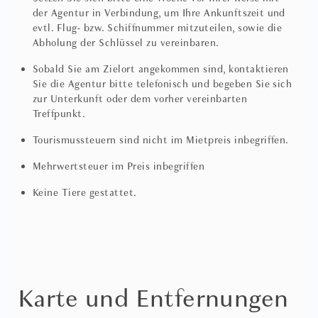
Fenstern in Richtung der Villa Bardini, dem Turm des
der Agentur in Verbindung, um Ihre Ankunftszeit und
Palazzo Vecchio und einem der bekanntesten Symbole
evtl. Flug- bzw. Schiffnummer mitzuteilen, sowie die
Florenz, dem Dom von Brunelleschi. Es bietet ein
Abholung der Schlüssel zu vereinbaren.
Doppelbett, das in Casamance’s Paradisiaca-Stoff gekleidet
ist (auf Anfrage kann es in zwei Einzelbetten getrennt
Sobald Sie am Zielort angekommen sind, kontaktieren
werden), einen begehbaren Kleiderschrank im
Sie die Agentur bitte telefonisch und begeben Sie sich
zur Unterkunft oder dem vorher vereinbarten
Vordergrund und ein elegantes Badezimmer en suite in
Treffpunkt.
poliertem blauem Marmor mit Regendusche aus Marmor
und honigartigen Keramiktapeten.
Tourismussteuern sind nicht im Mietpreis inbegriffen.
Ein sehr hübsches Hauptschlafzimmer in Mauve- und
Mehrwertsteuer im Preis inbegriffen
Auberginetönen mit ebenso prächtigen Dachansichten in
Keine Tiere gestattet.
Richtung des Turms des Palazzo Vecchio und des Doms. Es
verfügt über ein Doppelbett (das auf Anfrage in zwei
Einzelbetten getrennt werden kann), einen
Kleiderschrank und ein Badezimmer en suite in Marmor
mit Regendusche und freistehender Badewanne.
Karte und Entfernungen
Und am Ende des internen Flurs, der seine
maßgefertigten Kleiderschränke beherbergt... ein