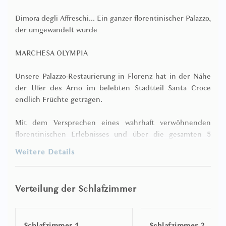
Dimora degli Affreschi... Ein ganzer florentinischer Palazzo,
der umgewandelt wurde
MARCHESA OLYMPIA
Unsere Palazzo-Restaurierung in Florenz hat in der Nähe
der Ufer des Arno im belebten Stadtteil Santa Croce
endlich Früchte getragen.
Mit dem Versprechen eines wahrhaft verwöhnenden
florentinischen Erlebnisses und über die gesamten 5
Stockwerke des stattlichen Palazzo Fossi aus dem 19.
Weitere Details
Jahrhundert neben dem kunsterfüllten Horne-Museum
an der alten Via dei Benci hinweg, öffnet dieses äußerst
ehrgeizige Projekt nun seine Türen für 10 wirklich üppige
Verteilung der Schlafzimmer
Dimora Italia Collection-Apartments.
Über einen Zeitraum von 3 Jahren von einem
Schlafzimmer 1
Schlafzimmer 2