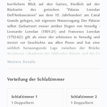
herrlichem Blick auf den Garten, friedlich auf der
Rückseite des gotischen "Palazzo Loredan
Dell‘Ambasciatore" aus dem 15. Jahrhundert am Canal
Grande gelegen, mit eigenem Wasserzugang. Der Palazzo
selbst (Geburtsort zweier antiker Dogen von Venedig -
Leonardo Loredan (1501-21) und Francesco Loredan
(1752-62)) gilt als einer der schönsten in Venedig und
strotzt vor Geschichte aus allen Poren und hat eine
wirklich herausragende Lage zwischen der Brücke
Accademia / Akademie der bildenden Künste und das Ca
'Rezzonico Museum für Kunst des 18. Jahrhunderts /
Weitere Details
Vaporetto-Haltestelle, in der Nähe vom Campo San
Barnaba und gegenüber dem Palazzo Grassi Museum für
zeitgenössische Kunst von Francois Pinault.
Verteilung der Schlafzimmer
Tadellos dekoriert mit etwas Vitalität und mit sorgfältig
ausgewählten Antiquitäten aus der Privatsammlung des
Schlafzimmer 1
Schlafzimmer 2
Eigentümers, die jeweils von der ergänzenden Kulisse aus
1 Doppelbett
1 Doppelbett
sonnigem Mimosengelb, lebhaftem preußischem Blau,