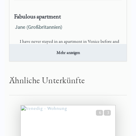
Fabulous apartment
Jane (Großbritannien)
I have never stayed in an apartment in Venice before and
this exceeded my expectations, which were quite high. I
chose the apartment for its cosiness (January stay), with
Mehr anzeigen
lower ceilings than many others, and warm wooden floors.
The heating was exce
mehr anzeigen
Ähnliche Unterkünfte
Nothing
6 Monate
WAR DIES HILFREICH?
0
6
3
A wonderful stay