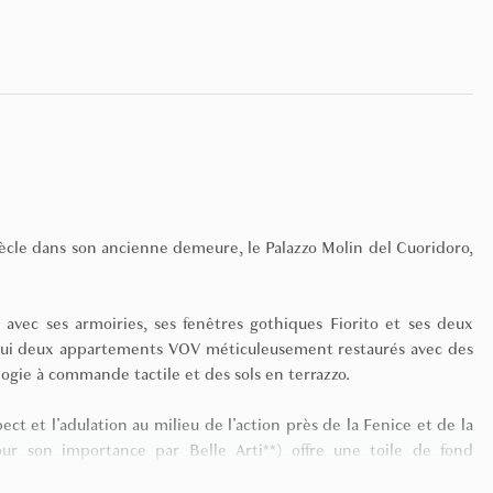
iècle dans son ancienne demeure, le Palazzo Molin del Cuoridoro,
avec ses armoiries, ses fenêtres gothiques Fiorito et ses deux
rd'hui deux appartements VOV méticuleusement restaurés avec des
ogie à commande tactile et des sols en terrazzo.
t et l'adulation au milieu de l'action près de la Fenice et de la
pour son importance par Belle Arti**) offre une toile de fond