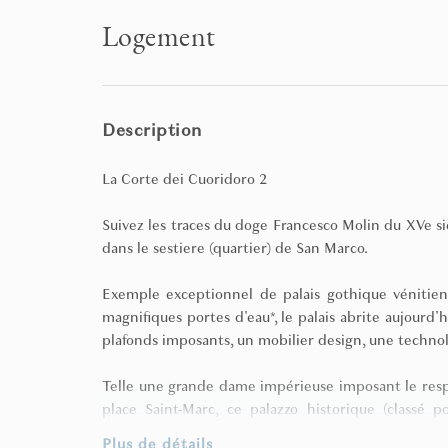
Logement
Description
La Corte dei Cuoridoro 2
Suivez les traces du doge Francesco Molin du XVe s
dans le sestiere (quartier) de San Marco.
Exemple exceptionnel de palais gothique vénitien 
magnifiques portes d'eau*, le palais abrite aujou
plafonds imposants, un mobilier design, une technol
Telle une grande dame impérieuse imposant le respec
place Saint-Marc, ce palazzo historique (classé 
étonnante :
Plus de détails