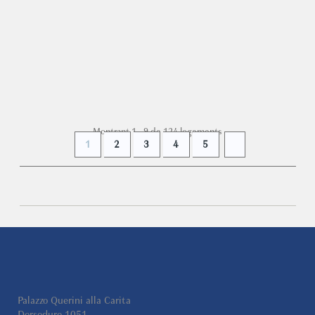
Dimora degli Affreschi... Un palais florentin entier
transformé CONTE JACOPO Notre restauration du
palais...
DÈS
490 €
+ INFO
par nuit
Montrant 1 - 9 de 124 logements
1
2
3
4
5
Palazzo Querini alla Carita
Dorsoduro 1051