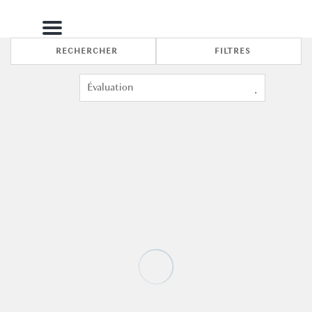
Menu
RECHERCHER
FILTRES
7
3
La Dimora di San Maurizio 4