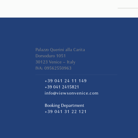
Palazzo Querini alla Carita
Dorsoduro 1051
30123 Venice – Italy
IVA: 09562550963
+39 041 24 11 149
+39 041 2415821
info@viewsonvenice.com
Booking Department
+39 041 31 22 121