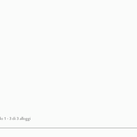
PREZZO
€ 17.000
mese
Ca' Meravigli
4
2
Venezia -
Appartamento
A wonderfully bright and airy 
entire 3rd (and top) floor in a..
PREZZO
€ 8.000
mese
o 1 - 3 di 3 alloggi