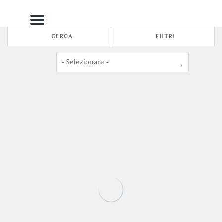
Menu
CERCA
FILTRI
4
2
Ca' Degli Specchi Grand Canal