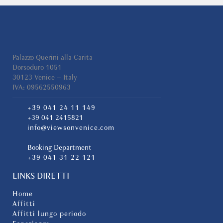
Palazzo Querini alla Carita
Dorsoduro 1051
30123 Venice – Italy
IVA: 09562550963
+39 041 24 11 149
+39 041 2415821
info@viewsonvenice.com
Booking Department
+39 041 31 22 121
LINKS DIRETTI
Home
Affitti
Affitti lungo periodo