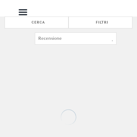
Menu
CERCA
FILTRI
5
3
La Baruffa Dimora Veneziana