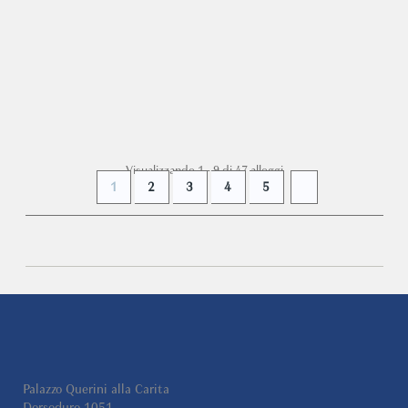
Dimora degli Affreschi... Un intero palazzo fiorentino
trasformato DUCHESSA SOFIA Il restauro del palazzo
di...
DA
€ 310
+ INFO
/ notte
Visualizzando 1 - 9 di 47 alloggi
1
2
3
4
5
Palazzo Querini alla Carita
Dorsoduro 1051