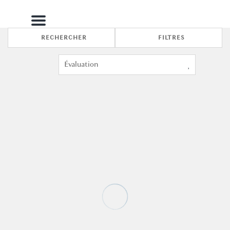
Menu
RECHERCHER
FILTRES
5
2
Corte Rubbi 1 A True Canal-side Experience