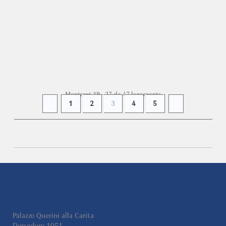
‘ALL THE WORLD’S A STAGE’ from apartment La
Loggia Grand Canal – a prestigious Grand Canal
address with a...
DÈS
460 €
+ INFO
par nuit
Montrant 19 - 27 de 47 logements
1
2
3
4
5
Palazzo Querini alla Carita
Dorsoduro 1051