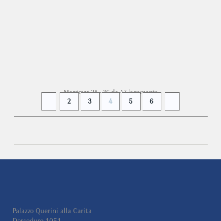
Une véritable « Home sweet home » , cocooning et
élégante, dotée de terrasse et dans une position dérobée
près...
+ INFO
Montrant 28 - 36 de 47 logements
2
3
4
5
6
Palazzo Querini alla Carita
Dorsoduro 1051