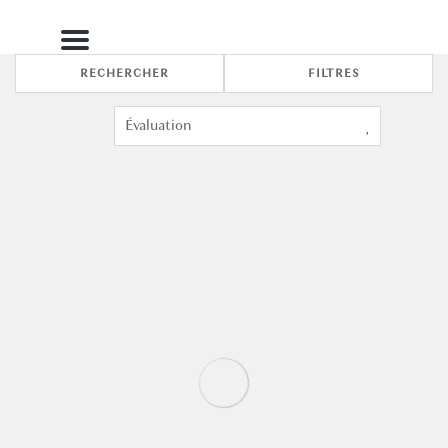
Menu
RECHERCHER
FILTRES
6
3
La Dimora Nova Florence