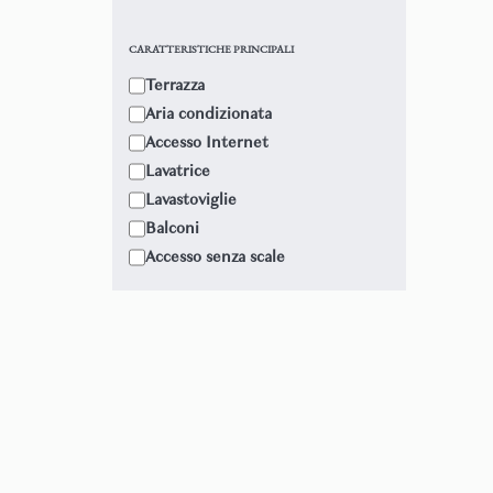
• Chiesa dell
• Squero di 
CARATTERISTICHE PRINCIPALI
• Lungomare 
Terrazza
• La visita d
• Isola dell
Aria condizionata
Accesso Internet
Lavatrice
Lavastoviglie
Balconi
Accesso senza scale