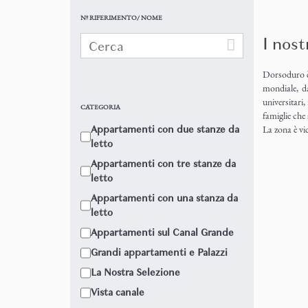
Nº RIFERIMENTO/ NOME
I nos
Dorsoduro è 
mondiale, da
universitari
CATEGORIA
famiglie che 
Appartamenti con due stanze da
La zona è vic
Canal Grande
letto
panorami str
Appartamenti con tre stanze da
letto
In questa zo
Appartamenti con una stanza da
• Gallerie d
• Collezione
letto
• Ca’ Rezzon
Appartamenti sul Canal Grande
• Campo Sa
Grandi appartamenti e Palazzi
• Chiesa di 
• Punta Del
La Nostra Selezione
• Scuola Gr
Vista canale
• Chiesa di S
• Chiesa di 