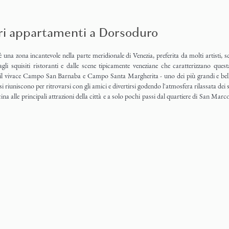
tri appartamenti a Dorsoduro
una zona incantevole nella parte meridionale di Venezia, preferita da molti artisti, sc
gli squisiti ristoranti e dalle scene tipicamente veneziane che caratterizzano que
, il vivace Campo San Barnaba e Campo Santa Margherita - uno dei più grandi e belli c
si riuniscono per ritrovarsi con gli amici e divertirsi godendo l'atmosfera rilassata dei s
ina alle principali attrazioni della città e a solo pochi passi dal quartiere di San Mar
. Il sestiere di Dorsoduro comprende anche l'isola della Giudecca, visibile dalle '
aordinari che si aprono sulle acque solcate dalle numerose inbarcazioni del Canale de
Operetta Cosy
4
2
na si trovano:
Venezia -
Appartamento
ell’Accademia (Gallerie dell’Accademia)
 Peggy Guggenheim (arte Europea ed americana della prima metà del XX secolo)
NEW LISTING! Hit those holid
ico(Museo d'arte del XVIII secolo)
well located you’re never ever..
n Barnaba e Campo Santa Margherita
Santa Maria Della Salute
la Dogana - Centro d'Arte Contemporanea
DA
ande dei Carmini
€ 190
an Nicolò dei Mendicoli (una delle più belle in tutta Venezia, merita una passeggiata p
/ notte
San Sebastiano (con dipinti del Veronese)