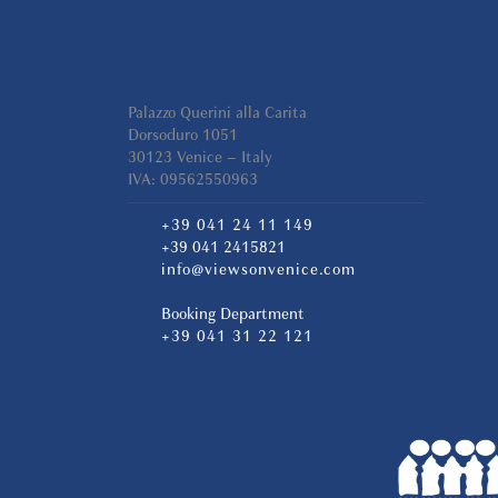
Palazzo Querini alla Carita
Dorsoduro 1051
30123 Venice – Italy
IVA: 09562550963
+39 041 24 11 149
+39 041 2415821
info@viewsonvenice.com
Booking Department
+39 041 31 22 121