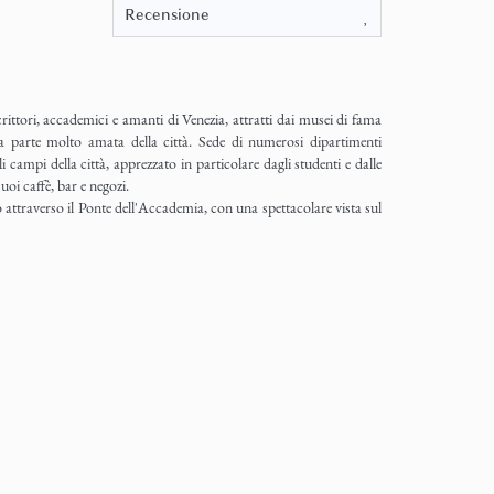
rittori, accademici e amanti di Venezia, attratti dai musei di fama
sta parte molto amata della città. Sede di numerosi dipartimenti
ampi della città, apprezzato in particolare dagli studenti e dalle
uoi caffè, bar e negozi.
co attraverso il Ponte dell'Accademia, con una spettacolare vista sul
Zattere' - un ampia fondamenta con caffè, ristoranti, gelaterie e
lla Giudecca.
 Apartment in Dorsoduro
ay high notes at new apartment Operetta, So cute and
.
+ INFO
er la sua tranquilla parrocchia)