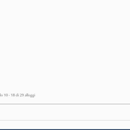
/ notte
Ca' Cerchieri 
12
7
Venezia -
Appartamento
Ca’ Cerchieri Piano Nobile – 
Probabilmente il miglior...
DA
€ 3.000
/ notte
o 10 - 18 di 29 alloggi